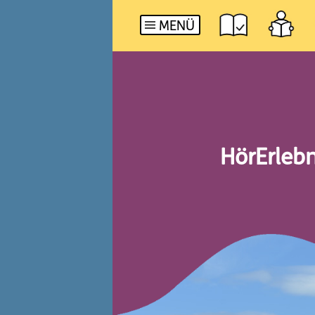
MENÜ
HörErlebn