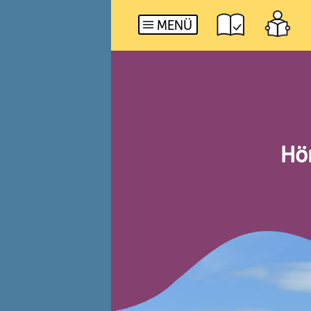
MENÜ
Hör